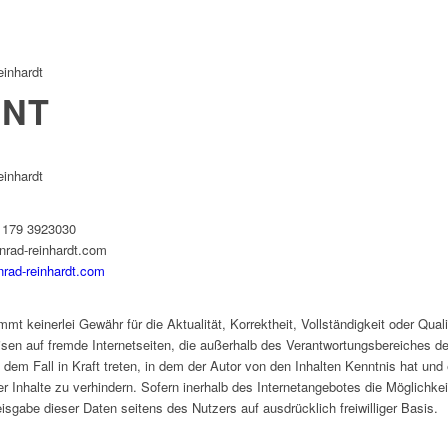
einhardt
INT
einhardt
) 179 3923030
nrad-reinhardt.com
rad-reinhardt.com
mt keinerlei Gewähr für die Aktualität, Korrektheit, Vollständigkeit oder Quali
isen auf fremde Internetseiten, die außerhalb des Verantwortungsbereiches de
n dem Fall in Kraft treten, in dem der Autor von den Inhalten Kenntnis hat u
ger Inhalte zu verhindern. Sofern inerhalb des Internetangebotes die Möglichke
eisgabe dieser Daten seitens des Nutzers auf ausdrücklich freiwilliger Basis.