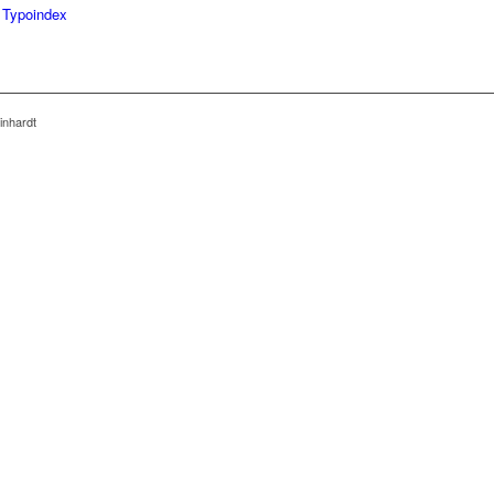
|
Typoindex
inhardt