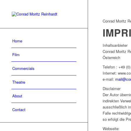
Conrad Moritz R
IMPR
Home
Inhaltsanbieter
Conrad Moritz R
Film
Österreich
Telefon : +49 (0
Commercials
Internet: www.co
e-mail:
mail@con
Theatre
Disclaimer
Der Autor übernim
About
indirekten Verwe
ausschließlich i
Contact
Falle rechtwidri
so erfolgt die Pr
Webseite: